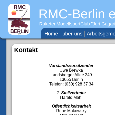
RMC-Berlin e
RaketenModellsportClub "
Juri Gagar
Home
über uns
Arbeitsgeme
Kontakt
Vorstandsvorsitzender
Uwe Brewka
Landsberger Allee 249
13055 Berlin
Telefon: (030) 928 37 34
1. Stellvertreter
Harald Mähl
Öffentlichkeitsarbeit
René Makowsky