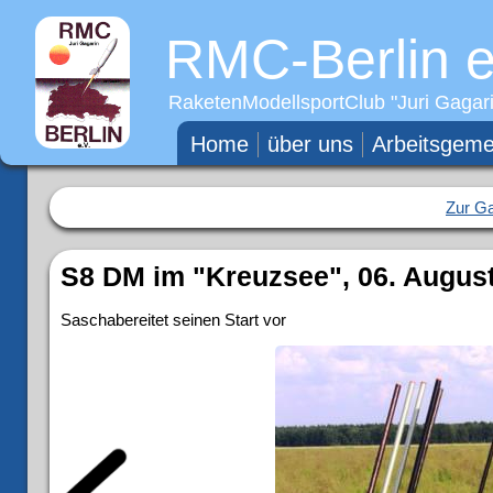
RMC-Berlin e
RaketenModellsportClub "
Juri Gagar
Home
über uns
Arbeitsgeme
Zur Ga
S8 DM im "Kreuzsee", 06. August
Saschabereitet seinen Start vor