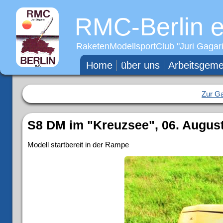
RMC-Berlin e
RaketenModellsportClub "
Juri Gagar
Home
über uns
Arbeitsgeme
Zur Ga
S8 DM im "Kreuzsee", 06. August
Modell startbereit in der Rampe